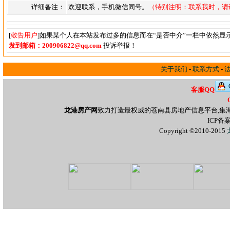
详细备注：
欢迎联系，手机微信同号。
（特别注明：联系我时，请
[
敬告用户
]如果某个人在本站发布过多的信息而在“是否中介”一栏中依然显
发到邮箱：200906822@qq.com
投诉举报！
关于我们
-
联系方式
-
客服QQ
龙港房产网
致力打造最权威的苍南县房地产信息平台,集
ICP备
Copyright ©2010-2015