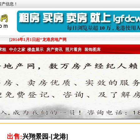
房产信息！
[
2014年1月1日起“龙港房地产网”（www.lgfdcw.com）更多的
求租
中介之家
楼盘展示
房产资讯
照片看房
装饰图库
出售:
兴翔景园-[龙港]