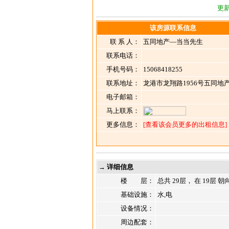
更新
该房源联系信息
联 系 人：
五同地产—当当先生
联系电话：
手机号码：
15068418255
联系地址：
龙港市龙翔路1956号五同地
电子邮箱：
马上联系：
更多信息：
[查看该会员更多的出租信息]
→ 详细信息
楼 层：
总共 29层， 在 19层 朝
基础设施：
水,电
设备情况：
周边配套：