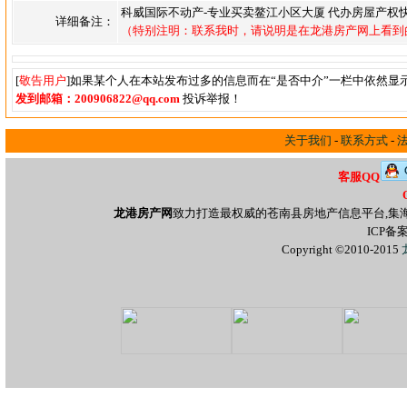
科威国际不动产-专业买卖鳌江小区大厦 代办房屋产权快速
详细备注：
（特别注明：联系我时，请说明是在龙港房产网上看到
[
敬告用户
]如果某个人在本站发布过多的信息而在“是否中介”一栏中依然显
发到邮箱：200906822@qq.com
投诉举报！
关于我们
-
联系方式
-
客服QQ
龙港房产网
致力打造最权威的苍南县房地产信息平台,集
ICP备
Copyright ©2010-2015