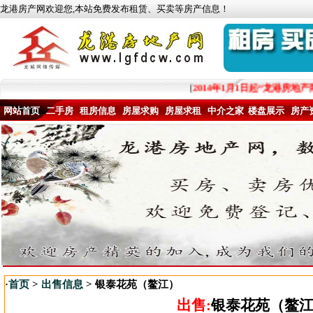
龙港房产网欢迎您,本站免费发布租赁、买卖等房产信息！
[
2014年1月1日起“龙港房地
网站首页
二手房
租房信息
房屋求购
房屋求租
中介之家
楼盘展示
房产
·
首页
>
出售信息
> 银泰花苑（鳌江）
出售:
银泰花苑（鳌江）