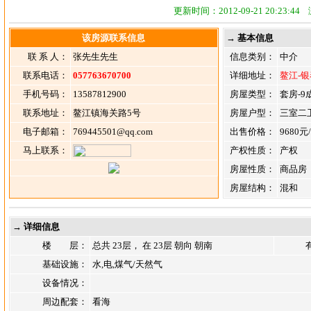
更新时间：2012-09-21 20:23:4
该房源联系信息
→ 基本信息
联 系 人：
张先生先生
信息类别：
中介
联系电话：
057763670700
详细地址：
鳌江-
手机号码：
13587812900
房屋类型：
套房-9
联系地址：
鳌江镇海关路5号
房屋户型：
三室二
电子邮箱：
769445501@qq.com
出售价格：
9680
马上联系：
产权性质：
产权
房屋性质：
商品房
房屋结构：
混和
→ 详细信息
楼 层：
总共 23层， 在 23层 朝向 朝南
基础设施：
水,电,煤气/天然气
设备情况：
周边配套：
看海