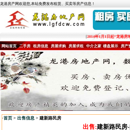
龙港房产网欢迎您,本站免费发布租赁、买卖等房产信息！
[
2014年1月1日起“龙港
网站首页
二手房
租房信息
房屋求购
房屋求租
中介之家
楼盘展示
房产
·
首页
>
出售信息
> 建新路民房
出售:
建新路民房-