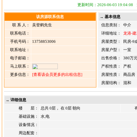
更新时间：2026-06-03 19:04:
该房源联系信息
→ 基本信息
联 系 人：
吴登鹤先生
信息类别：
中介
联系电话：
详细地址：
龙港-
手机号码：
13758853006
房屋类型：
民房-9
联系地址：
房屋户型：
一室
电子邮箱：
出售价格：
380万
马上联系：
产权性质：
产权
更多信息：
[查看该会员更多的出租信息]
房屋性质：
商品房
房屋结构：
混和
→ 详细信息
楼 层：
总共 0层， 在 0层 朝向
基础设施：
水,电
设备情况：
周边配套：