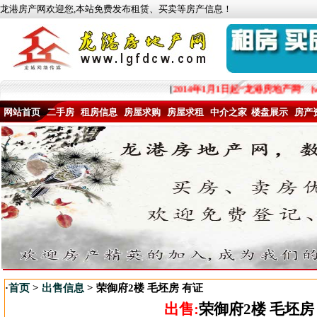
龙港房产网欢迎您,本站免费发布租赁、买卖等房产信息！
[
2014年1月1日起“龙港房地产网”
网站首页
二手房
租房信息
房屋求购
房屋求租
中介之家
楼盘展示
房产
·
首页
>
出售信息
> 荣御府2楼 毛坯房 有证
出售:
荣御府2楼 毛坯房 