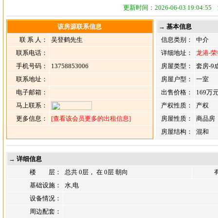
更新时间：2026-06-03 19:04:
该房源联系信息
→ 基本信息
联 系 人：
吴登鹤先生
信息类别：
中介
联系电话：
详细地址：
龙港-荣
手机号码：
13758853006
房屋类型：
套房-9
联系地址：
房屋户型：
一室
电子邮箱：
出售价格：
169万
马上联系：
产权性质：
产权
更多信息：
[查看该会员更多的出租信息]
房屋性质：
商品房
房屋结构：
混和
→ 详细信息
楼 层：
总共 0层， 在 0层 朝向
基础设施：
水,电
设备情况：
周边配套：