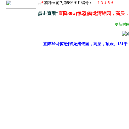
共
6
张图/当前为第
5
张 图片编号：
1
2
3
4
5
6
点击查看“
直降30w[惊恐]御龙湾锦园，高层
更新时间：2
直降30w[惊恐]御龙湾锦园，高层，顶跃。15