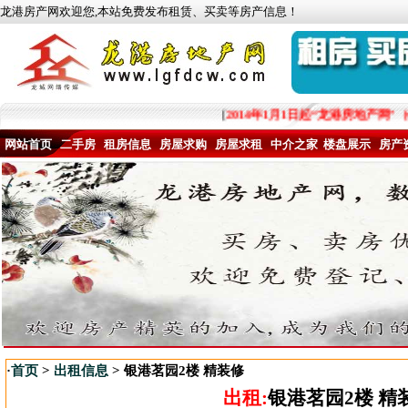
龙港房产网欢迎您,本站免费发布租赁、买卖等房产信息！
[
2014年1月1日起“龙港房地产网”
网站首页
二手房
租房信息
房屋求购
房屋求租
中介之家
楼盘展示
房产
·
首页
>
出租信息
> 银港茗园2楼 精装修
出租:
银港茗园2楼 精装