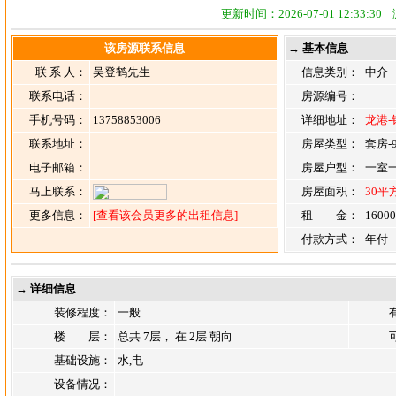
更新时间：2026-07-01 12:33:3
该房源联系信息
→ 基本信息
联 系 人：
吴登鹤先生
信息类别：
中介
联系电话：
房源编号：
手机号码：
13758853006
详细地址：
龙港-
联系地址：
房屋类型：
套房-
电子邮箱：
房屋户型：
一室
马上联系：
房屋面积：
30平
更多信息：
[查看该会员更多的出租信息]
租 金：
1600
付款方式：
年付
→ 详细信息
装修程度：
一般
楼 层：
总共 7层， 在 2层 朝向
基础设施：
水,电
设备情况：