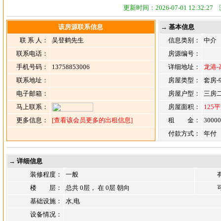
更新时间：2026-07-01 12:32:2
该房源联系信息
→ 基本信息
联 系 人：
吴登鹤先生
信息类别：
中介
联系电话：
房源编号：
手机号码：
13758853006
详细地址：
龙港-
联系地址：
房屋类型：
套房-
电子邮箱：
房屋户型：
三房
马上联系：
房屋面积：
125
更多信息：
[查看该会员更多的出租信息]
租 金：
3000
付款方式：
年付
→ 详细信息
装修程度：
一般
楼 层：
总共 0层， 在 0层 朝向
基础设施：
水,电
设备情况：