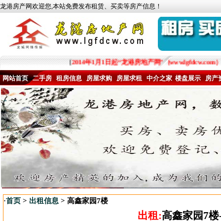
龙港房产网欢迎您,本站免费发布租赁、买卖等房产信息！
[
2014年1月1日起“龙港房地产网”（www.lgfd
网站首页
二手房
租房信息
房屋求购
房屋求租
中介之家
楼盘展示
房产
·
首页
>
出租信息
> 高鑫家园7楼
出租:
高鑫家园7楼-