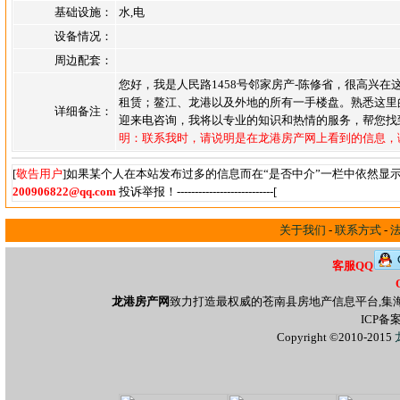
基础设施：
水,电
设备情况：
周边配套：
您好，我是人民路1458号邻家房产-陈修省，很高兴
租赁；鳌江、龙港以及外地的所有一手楼盘。熟悉这里
详细备注：
迎来电咨询，我将以专业的知识和热情的服务，帮您找
明：联系我时，请说明是在龙港房产网上看到的信息，
[
敬告用户
]如果某个人在本站发布过多的信息而在“是否中介”一栏中依然显
200906822@qq.com
投诉举报！---------------------------[
关于我们
-
联系方式
-
客服QQ
龙港房产网
致力打造最权威的苍南县房地产信息平台,集
ICP备
Copyright ©2010-2015