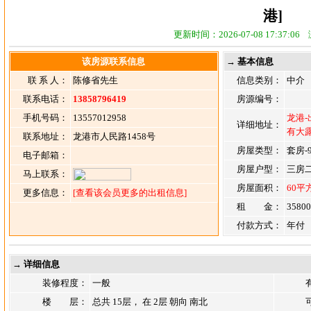
港]
更新时间：2026-07-08 17:37:0
该房源联系信息
→ 基本信息
联 系 人：
陈修省先生
信息类别：
中介
联系电话：
13858796419
房源编号：
手机号码：
13557012958
龙港-
详细地址：
有大
联系地址：
龙港市人民路1458号
房屋类型：
套房-
电子邮箱：
房屋户型：
三房
马上联系：
房屋面积：
60平
更多信息：
[查看该会员更多的出租信息]
租 金：
3580
付款方式：
年付
→ 详细信息
装修程度：
一般
楼 层：
总共 15层， 在 2层 朝向 南北