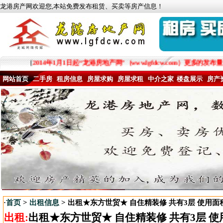
龙港房产网欢迎您,本站免费发布租赁、买卖等房产信息！
[
2014年1月1日起“龙港房地产网”（www.lgfdcw.com）
网站首页
二手房
租房信息
房屋求购
房屋求租
中介之家
楼盘展示
房产
·
首页
>
出租信息
> 出租★东方世贸★ 自住精装修 共有3层 使用面
出租:
出租★东方世贸★ 自住精装修 共有3层 使