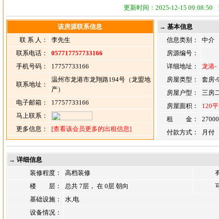
更新时间：2025-12-15 09:08:
该房源联系信息
→ 基本信息
联 系 人：
李先生
信息类别：
中介
联系电话：
057717757733166
房源编号：
手机号码：
17757733166
详细地址：
龙港
温州市龙港市龙翔路194号（龙盟地
房屋类型：
套房-
联系地址：
产）
房屋户型：
三房
电子邮箱：
17757733166
房屋面积：
120
马上联系：
租 金：
2700
更多信息：
[查看该会员更多的出租信息]
付款方式：
月付
→ 详细信息
装修程度：
高档装修
楼 层：
总共 7层， 在 0层 朝向
基础设施：
水,电
设备情况：