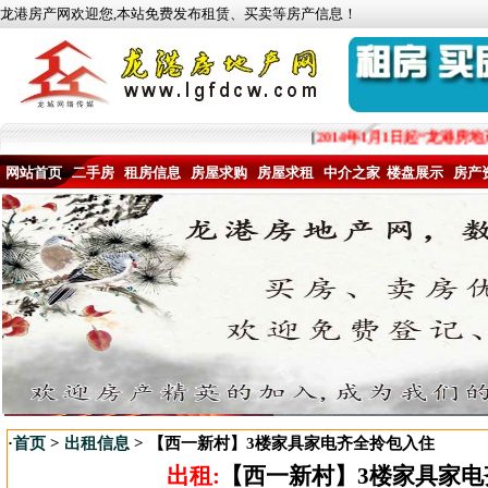
龙港房产网欢迎您,本站免费发布租赁、买卖等房产信息！
[
2014年1月1日起“龙港房
网站首页
二手房
租房信息
房屋求购
房屋求租
中介之家
楼盘展示
房产
·
首页
>
出租信息
> 【西一新村】3楼家具家电齐全拎包入住
出租:
【西一新村】3楼家具家电齐