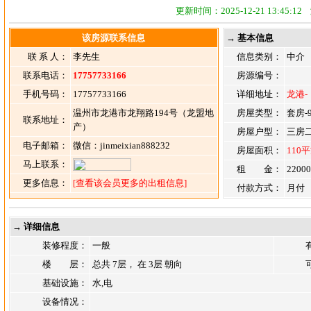
更新时间：2025-12-21 13:45:
该房源联系信息
→ 基本信息
联 系 人：
李先生
信息类别：
中介
联系电话：
17757733166
房源编号：
手机号码：
17757733166
详细地址：
龙港
温州市龙港市龙翔路194号（龙盟地
房屋类型：
套房-
联系地址：
产）
房屋户型：
三房
电子邮箱：
微信：jinmeixian888232
房屋面积：
110
马上联系：
租 金：
2200
更多信息：
[查看该会员更多的出租信息]
付款方式：
月付
→ 详细信息
装修程度：
一般
楼 层：
总共 7层， 在 3层 朝向
基础设施：
水,电
设备情况：