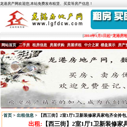
龙港房产网欢迎您,本站免费发布租赁、买卖等房产信息！
[
2014年1月1日起“龙港房
网站首页
二手房
租房信息
房屋求购
房屋求租
中介之家
楼盘展示
房产
·
首页
>
出租信息
> 【西三街】2室1厅1卫新装修家具家电齐全拎包
出租:
【西三街】2室1厅1卫新装修家具