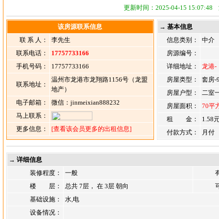
更新时间：2025-04-15 15:07:
该房源联系信息
→ 基本信息
联 系 人：
李先生
信息类别：
中介
联系电话：
17757733166
房源编号：
手机号码：
17757733166
详细地址：
龙港
温州市龙港市龙翔路1156号（龙盟
房屋类型：
套房-
联系地址：
地产）
房屋户型：
二室
电子邮箱：
微信：jinmeixian888232
房屋面积：
70平
马上联系：
租 金：
1.58
更多信息：
[查看该会员更多的出租信息]
付款方式：
月付
→ 详细信息
装修程度：
一般
楼 层：
总共 7层， 在 3层 朝向
基础设施：
水,电
设备情况：