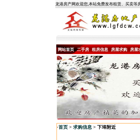
龙港房产网欢迎您,本站免费发布租赁、买卖等
[
网站首页
二手房
租房信息
房屋求购
房屋
·
首页
>
求购信息
> 下埠附近